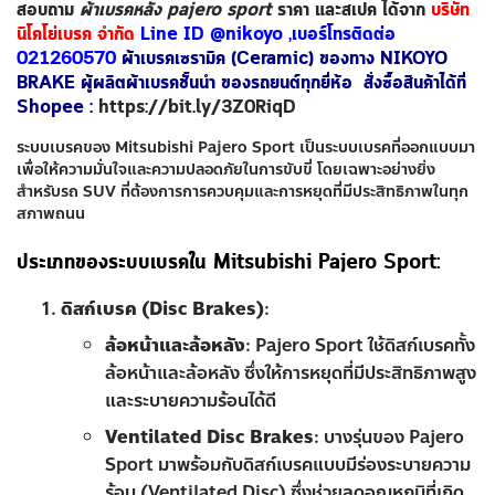
สอบถาม
ผ้าเบรคหลัง pajero sport
ราคา และสเปค ได้จาก
บริษัท
นิโคโย่เบรค จำกัด
Line ID @nikoyo ,เบอร์โทรติดต่อ
021260570
ผ้าเบรคเซรามิค (Ceramic) ของทาง NIKOYO
BRAKE ผู้ผลิตผ้าเบรคชั้นนำ ของรถยนต์ทุกยี่ห้อ สั่งซื้อสินค้าได้ที่
Shopee :
https://bit.ly/3Z0RiqD
ระบบเบรคของ Mitsubishi Pajero Sport เป็นระบบเบรคที่ออกแบบมา
เพื่อให้ความมั่นใจและความปลอดภัยในการขับขี่ โดยเฉพาะอย่างยิ่ง
สำหรับรถ SUV ที่ต้องการการควบคุมและการหยุดที่มีประสิทธิภาพในทุก
สภาพถนน
ประเภทของระบบเบรคใน Mitsubishi Pajero Sport:
ดิสก์เบรค (Disc Brakes)
:
ล้อหน้าและล้อหลัง
: Pajero Sport ใช้ดิสก์เบรคทั้ง
ล้อหน้าและล้อหลัง ซึ่งให้การหยุดที่มีประสิทธิภาพสูง
และระบายความร้อนได้ดี
Ventilated Disc Brakes
: บางรุ่นของ Pajero
Sport มาพร้อมกับดิสก์เบรคแบบมีร่องระบายความ
ร้อน (Ventilated Disc) ซึ่งช่วยลดอุณหภูมิที่เกิด