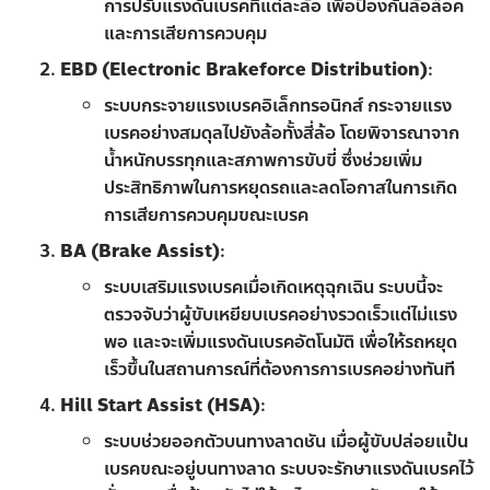
การปรับแรงดันเบรคที่แต่ละล้อ เพื่อป้องกันล้อล็อค
และการเสียการควบคุม
EBD (Electronic Brakeforce Distribution)
:
ระบบกระจายแรงเบรคอิเล็กทรอนิกส์ กระจายแรง
เบรคอย่างสมดุลไปยังล้อทั้งสี่ล้อ โดยพิจารณาจาก
น้ำหนักบรรทุกและสภาพการขับขี่ ซึ่งช่วยเพิ่ม
ประสิทธิภาพในการหยุดรถและลดโอกาสในการเกิด
การเสียการควบคุมขณะเบรค
BA (Brake Assist)
:
ระบบเสริมแรงเบรคเมื่อเกิดเหตุฉุกเฉิน ระบบนี้จะ
ตรวจจับว่าผู้ขับเหยียบเบรคอย่างรวดเร็วแต่ไม่แรง
พอ และจะเพิ่มแรงดันเบรคอัตโนมัติ เพื่อให้รถหยุด
เร็วขึ้นในสถานการณ์ที่ต้องการการเบรคอย่างทันที
Hill Start Assist (HSA)
:
ระบบช่วยออกตัวบนทางลาดชัน เมื่อผู้ขับปล่อยแป้น
เบรคขณะอยู่บนทางลาด ระบบจะรักษาแรงดันเบรคไว้