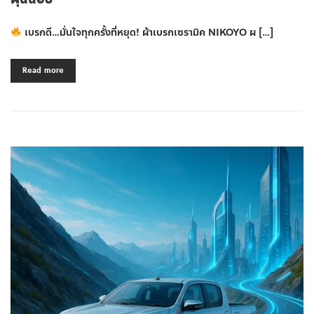
เบรกดี…มั่นใจทุกครั้งที่หยุด! ผ้าเบรกเซรามิค NIKOYO ผ […]
Read more