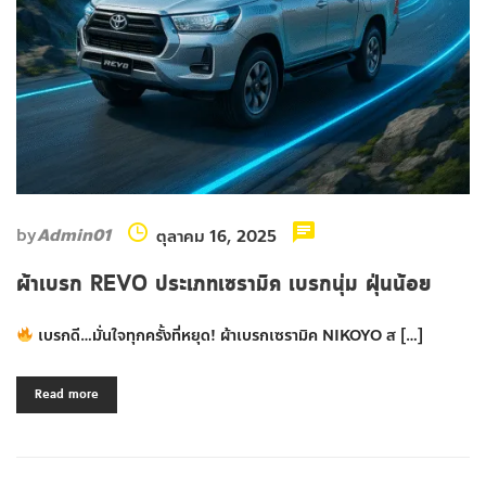
by
Admin01
ตุลาคม 16, 2025
ผ้าเบรก REVO ประเภทเซรามิค เบรกนุ่ม ฝุ่นน้อย
เบรกดี…มั่นใจทุกครั้งที่หยุด! ผ้าเบรกเซรามิค NIKOYO ส […]
Read more