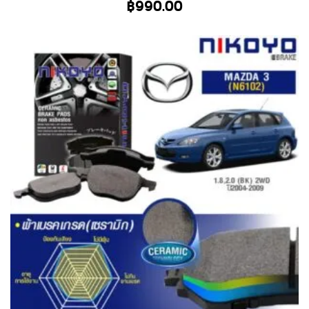
฿
990.00