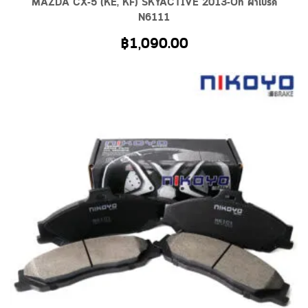
MAZDA CX-5 (KE, KF) SKYACTIVE 2013-On ผ้าเบรค
N6111
฿
1,090.00