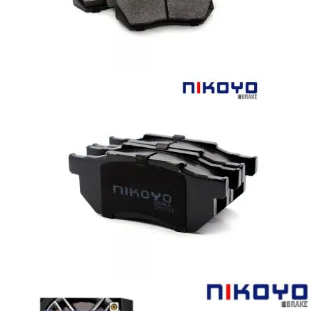
Inbox:
m.me/nikoyobrake
Line:
@nikoyo หรือ
คลิกที่นี่
คลิกเพื่อสั่งซื้อสินค้าผ่านร้านค้าออนไลน์ได้ที่:
Shopee – N3101
Lazada – N3101
จำนวน
HONDA
CIVIC
(เตารีด)
1992-
หยิบใส่ตะกร้า
1996
ผ้า
เบรค
หมวดหมู่:
Civic
,
Disc Brake Pads
,
Honda
หน้า