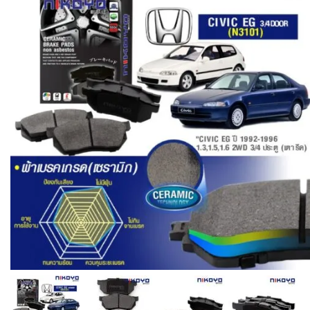
N3101
ชิ้น
Vehicle Fitment
Make
Model
Year
Honda
Civic
1992 - 1996
Related Products