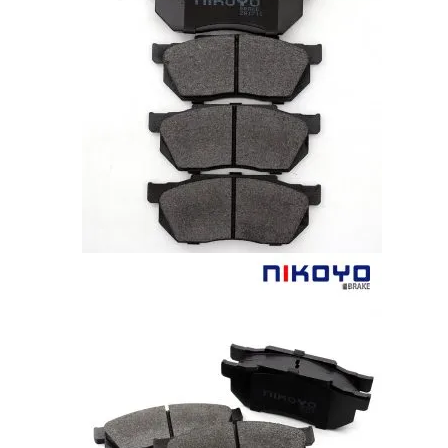
HONDA CIVIC (เตารีด) 1992-1996 ผ้า
เบรคหน้า N3101
฿
890.00
NIKOYO BRAKE PADS (N3101) – ผ้าเบรคหน้า
HONDA CIVIC
โฉมเตารีด EG
1.3, 1.5, 1.6, 2WD 3/4 ประตู
ปี 1992-1996
คลิกเพื่อสอบถามข้อมูลเพิ่มเติมสั่งซื้อสินค้าได้ที่:
Facebook:
nikoyobrake