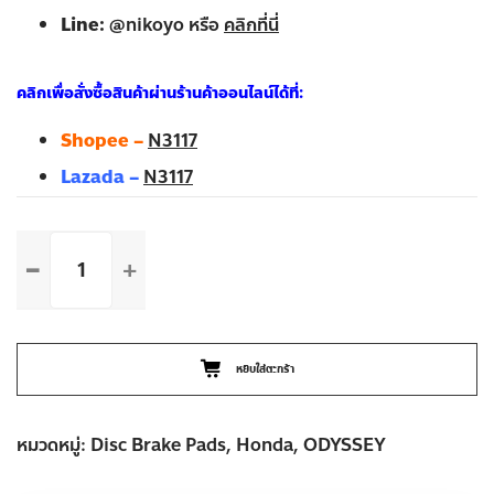
Facebook:
nikoyobrake
Inbox:
m.me/nikoyobrake
Line:
@nikoyo หรือ
คลิกที่นี่
คลิกเพื่อสั่งซื้อสินค้าผ่านร้านค้าออนไลน์ได้ที่:
Shopee –
N3117
Lazada –
N3117
จำนวน
HONDA
ODYSSEY
ปี
99-
หยิบใส่ตะกร้า
08
ผ้า