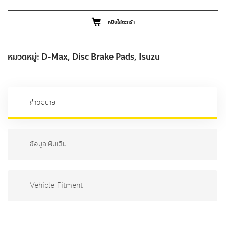
Shopee –
N2101
Lazada –
N2101
จำนวน
ISUZU
D-
MAX
GOLD
หยิบใส่ตะกร้า
SERIES
4X2
ผ้า
หมวดหมู่:
D-Max
,
Disc Brake Pads
,
Isuzu
เบรค
N2101
ชิ้น
คำอธิบาย