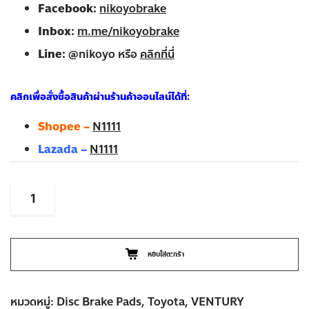
Facebook:
nikoyobrake
Inbox:
m.me/nikoyobrake
Line:
@nikoyo หรือ
คลิกที่นี่
คลิกเพื่อสั่งซื้อสินค้าผ่านร้านค้าออนไลน์ได้ที่:
Shopee –
N1111
Lazada –
N1111
จำนวน
TOYOTA
VENTURY
ปี
14-
หยิบใส่ตะกร้า
ON
ผ้า
หมวดหมู่:
Disc Brake Pads
,
Toyota
,
VENTURY
เบรค