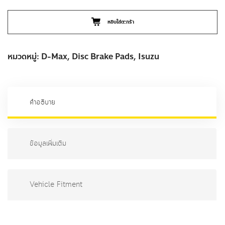
Shopee –
N2101
Lazada –
N2101
จำนวน
ISUZU
D-
MAX
(GOLD
หยิบใส่ตะกร้า
SERIES)
-
ผ้า
หมวดหมู่:
D-Max
,
Disc Brake Pads
,
Isuzu
เบรค
-
N2101
ชิ้น
คำอธิบาย