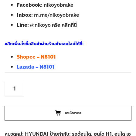
Facebook:
nikoyobrake
Inbox:
m.me/nikoyobrake
Line:
@nikoyo หรือ
คลิกที่นี่
คลิกเพื่อสั่งซื้อสินค้าผ่านร้านค้าออนไลน์ได้ที่:
Shopee – N8101
Lazada – N8101
จำนวน
HYUNDAI
H1
ปี
2008-
หยิบใส่ตะกร้า
2016
ผ้า
หมวดหมู่:
HYUNDAI
ป้ายกำกับ:
รถตู้ฮุนได
,
ฮุนได H1
,
ฮุนได เอ