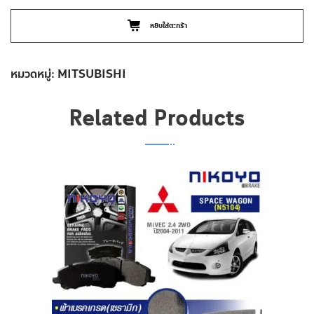
4WD
หยิบใส่ตะกร้า
ปี
1996-
2003
หมวดหมู่:
MITSUBISHI
ผ้า
เบรค
Related Products
N5112
ชิ้น