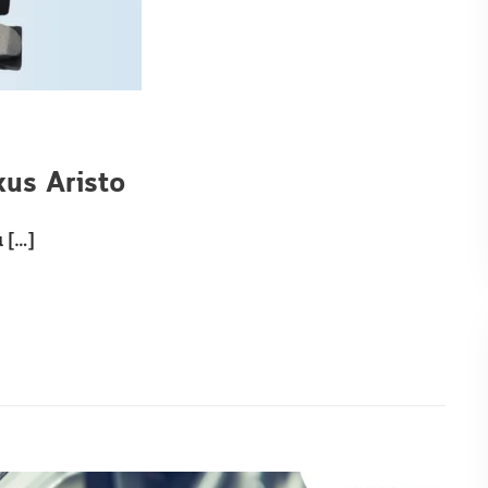
exus Aristo
เ […]