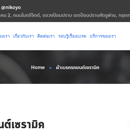
@nikoyo
กฎาคม 2, ถนนไมตรีจิตต์, แขวงป้อมปราบ เขตป้อมปราบศัตรูพ่าย, กรุ
องเรา
เกี่ยวกับเรา
ติดต่อเรา
รอบรู้เรื่องเบรค
บริการของเรา
Home
»
ผ้าเบรครถยนต์เซรามิค
ต์เซรามิค