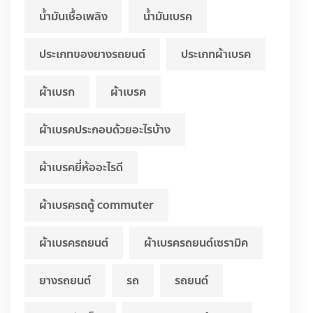
น้ำมันเชื้อเพลิง
น้ำมันเบรค
ประเภทของยางรถยนต์
ประเภทผ้าเบรค
ผ้าเบรก
ผ้าเบรค
ผ้าเบรคประกอบด้วยอะไรบ้าง
ผ้าเบรคยี่ห้ออะไรดี
ผ้าเบรครถตู้ commuter
ผ้าเบรครถยนต์
ผ้าเบรครถยนต์เซรามิค
ยางรถยนต์
รถ
รถยนต์