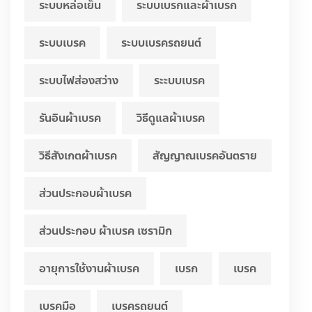
ระบบหล่อเย็น
ระบบเบรกและผ้าเบรก
ระบบเบรค
ระบบเบรครถยนต์
ระบบไฟส่องสว่าง
ระะบบเบรค
รันอินผ้าเบรค
วิธีดูแลผ้าเบรค
วิธีสังเกตผ้าเบรค
สัญญาณเบรคอันตราย
ส่วนประกอบผ้าเบรค
ส่วนประกอบ ผ้าเบรค เซรามิก
อายุการใช้งานผ้าเบรค
เบรก
เบรค
เบรคมือ
เบรครถยนต์