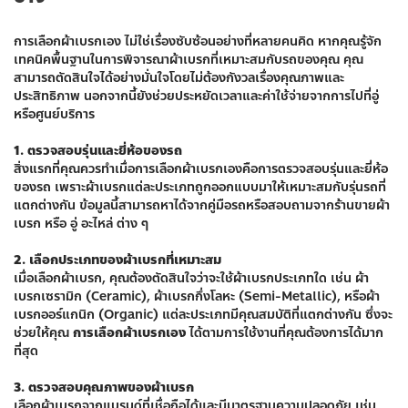
การเลือกผ้าเบรกเอง ไม่ใช่เรื่องซับซ้อนอย่างที่หลายคนคิด หากคุณรู้จัก
เทคนิคพื้นฐานในการพิจารณาผ้าเบรกที่เหมาะสมกับรถของคุณ คุณ
สามารถตัดสินใจได้อย่างมั่นใจโดยไม่ต้องกังวลเรื่องคุณภาพและ
ประสิทธิภาพ นอกจากนี้ยังช่วยประหยัดเวลาและค่าใช้จ่ายจากการไปที่อู่
หรือศูนย์บริการ
1. ตรวจสอบรุ่นและยี่ห้อของรถ
สิ่งแรกที่คุณควรทำเมื่อการเลือกผ้าเบรกเองคือการตรวจสอบรุ่นและยี่ห้อ
ของรถ เพราะผ้าเบรกแต่ละประเภทถูกออกแบบมาให้เหมาะสมกับรุ่นรถที่
แตกต่างกัน ข้อมูลนี้สามารถหาได้จากคู่มือรถหรือสอบถามจากร้านขายผ้า
เบรก หรือ อู่ อะไหล่ ต่าง ๆ
2. เลือกประเภทของผ้าเบรกที่เหมาะสม
เมื่อเลือกผ้าเบรก, คุณต้องตัดสินใจว่าจะใช้ผ้าเบรกประเภทใด เช่น ผ้า
เบรกเซรามิก (Ceramic), ผ้าเบรกกึ่งโลหะ (Semi-Metallic), หรือผ้า
เบรกออร์แกนิก (Organic) แต่ละประเภทมีคุณสมบัติที่แตกต่างกัน ซึ่งจะ
ช่วยให้คุณ
การเลือกผ้าเบรกเอง
ได้ตามการใช้งานที่คุณต้องการได้มาก
ที่สุด
3. ตรวจสอบคุณภาพของผ้าเบรก
เลือกผ้าเบรกจากแบรนด์ที่เชื่อถือได้และมีมาตรฐานความปลอดภัย เช่น