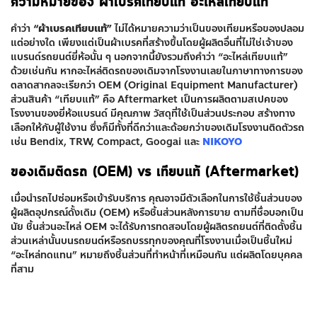
ความหมายของ
ผ้าเบรคเทียบแท้
อะไหล่เทียบแท้
คำว่า
“ผ้าเบรคเทียบแท้”
ไม่ได้หมายความว่าเป็นของเทียมหรือของปลอม
แต่อย่างใด เพียงแต่เป็นผ้าเบรคที่สร้างขึ้นโดยผู้ผลิตอื่นที่ไม่ใช่เจ้าของ
แบรนด์รถยนต์ยี่ห้อนั้น ๆ นอกจากนี้ยังรวมถึงคำว่า “อะไหล่เทียบแท้”
ด้วยเช่นกัน หากอะไหล่ติดรถของเดิมจากโรงงานเลยในภาษาทางการของ
ตลาดสากลจะเรียกว่า OEM (Original Equipment Manufacturer)
ส่วนสินค้า “เทียบแท้” คือ Aftermarket เป็นการผลิตตามสเปคของ
โรงงานของยี่ห้อแบรนด์ มีคุณภาพ วัสดุที่ใช้เป็นส่วนประกอบ สร้างทาง
เลือกให้กับผู้ใช้งาน ซึ่งก็มีทั้งที่ดีกว่าและด้อยกว่าของเดิมโรงงานติดตัวรถ
เช่น Bendix, TRW, Compact, Googai และ
NIKOYO
ของเดิมติดรถ (OEM) vs เทียบแท้ (Aftermarket)
เมื่อนำรถไปซ่อมหรือเข้ารับบริการ คุณอาจมีตัวเลือกในการใช้ชิ้นส่วนของ
ผู้ผลิตอุปกรณ์ดั้งเดิม (OEM) หรือชิ้นส่วนหลังการขาย ตามที่ชื่อบอกเป็น
นัย ชิ้นส่วนอะไหล่ OEM จะได้รับการทดสอบโดยผู้ผลิตรถยนต์ที่ติดตั้งชิ้น
ส่วนเหล่านั้นบนรถยนต์หรือรถบรรทุกของคุณที่โรงงานเมื่อเป็นชิ้นใหม่
“อะไหล่ทดแทน” หมายถึงชิ้นส่วนที่ทำหน้าที่เหมือนกัน แต่ผลิตโดยบุคคล
ที่สาม