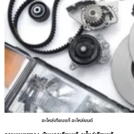
อะไหล่เทียบแท้ อะไหล่ยนต์